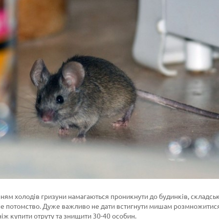
нням холодів гризуни намагаються проникнути до будинків, складсь
е потомство. Дуже важливо не дати встигнути мишам розмножитися. 
ніж купити отруту та знищити 30-40 особин.