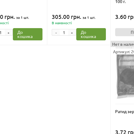
100 г.
0 грн.
305.00 грн.
3.60 гр
за 1 шт.
за 1 шт.
ності
В наявності
-
До
До
П
+
+
кошика
кошика
Нет в нали
Артикул: 
Ратид зер
3.72 гр