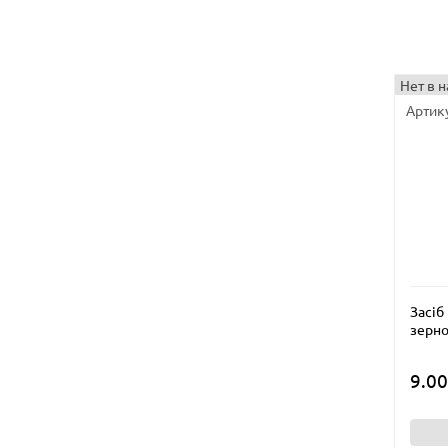
Нет в 
Артику
Засіб
зерно
9.00