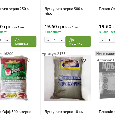
нчик зерно 250 г.
Лускунчик зерно 500 г.
Пацюк Оф
мікс
0 грн.
19.60 грн.
19.60 г
за 1 шт.
за 1 шт.
ності
В наявності
В наявност
-
-
До
До
+
+
кошика
кошика
л: 16200
Артикул: 2175
Нет в нали
Артикул: 
 Офф 800 г. зерно
Лускунчик зерно 10 кг.
Пацюків з