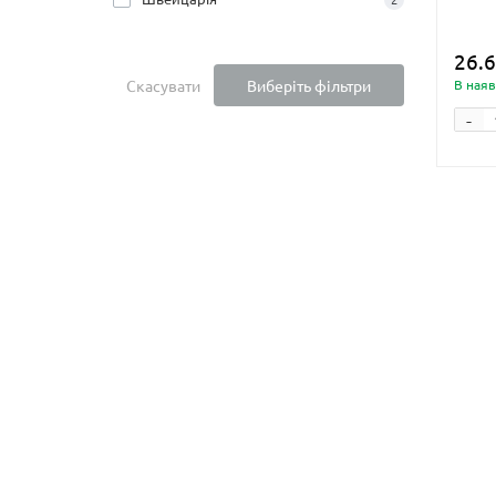
26.6
В наяв
Скасувати
Виберіть фільтри
-