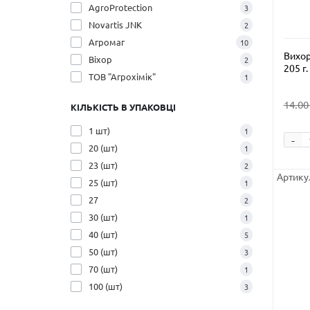
AgroProtection
3
Novartis JNK
2
Агромаг
10
Вихор
Віхор
2
205 г.
ТОВ "Агрохімік"
1
14.00
КІЛЬКІСТЬ В УПАКОВЦІ
1 шт)
1
-
20 (шт)
1
23 (шт)
2
Артикул
25 (шт)
1
27
2
30 (шт)
1
40 (шт)
5
50 (шт)
3
70 (шт)
1
100 (шт)
3