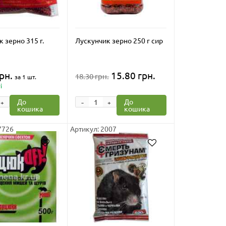
 зерно 315 г.
Лускунчик зерно 250 г сир
рн.
15.80 грн.
18.30 грн.
за 1 шт.
і
-
До
До
+
+
кошика
кошика
7726
Артикул: 2007