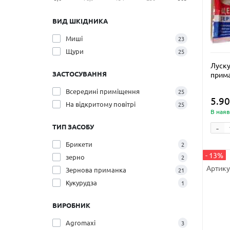
ВИД ШКІДНИКА
Миші
23
Щури
25
Луску
ЗАСТОСУВАННЯ
прим
Всередині приміщення
25
5.90
На відкритому повітрі
25
В наяв
-
ТИП ЗАСОБУ
Брикети
2
- 13%
зерно
2
Артику
Зернова приманка
21
Кукурудза
1
ВИРОБНИК
Agromaxi
3