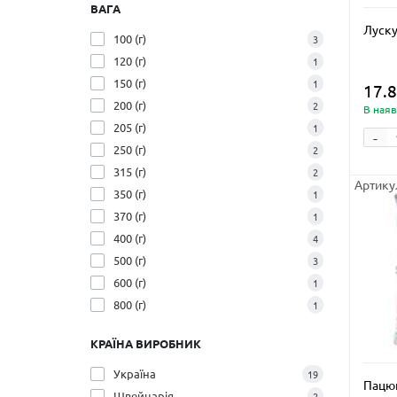
ВАГА
Луску
100 (г)
3
120 (г)
1
150 (г)
1
17.8
200 (г)
2
В наяв
205 (г)
1
-
250 (г)
2
315 (г)
2
Артику
350 (г)
1
370 (г)
1
400 (г)
4
500 (г)
3
600 (г)
1
800 (г)
1
КРАЇНА ВИРОБНИК
Україна
19
Пацюк
Швейцарія
2