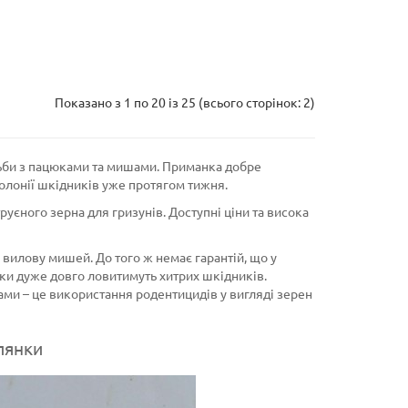
Показано з 1 по 20 із 25 (всього сторінок: 2)
тьби з пацюками та мишами. Приманка добре
колонії шкідників уже протягом тижня.
уєного зерна для гризунів. Доступні ціни та висока
вилову мишей. До того ж немає гарантій, що у
и дуже довго ловитимуть хитрих шкідників.
ами – це використання родентицидів у вигляді зерен
лянки