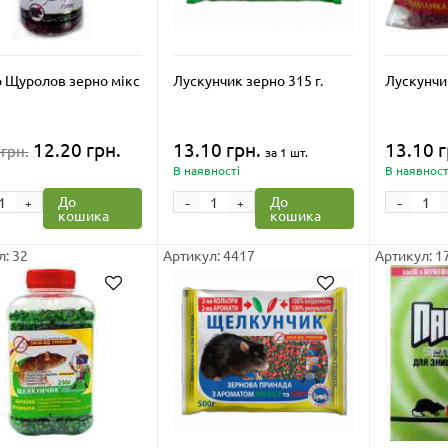
 Щуролов зерно мікс
Лускунчик зерно 315 г.
Лускунчик
12.20 грн.
13.10 грн.
13.10 г
 грн.
за 1 шт.
В наявності
В наявност
-
-
До
До
+
+
кошика
кошика
: 32
Артикул: 4417
Артикул: 1