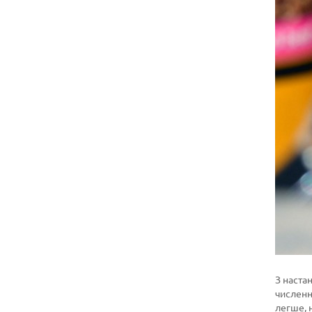
З наста
численн
легше, 