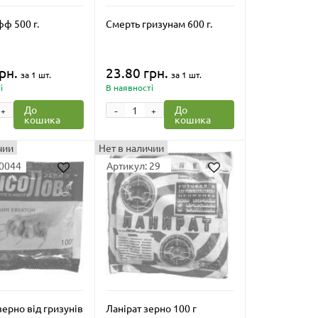
ф 500 г.
Смерть гризунам 600 г.
рн.
23.80 грн.
за 1 шт.
за 1 шт.
і
В наявності
-
До
До
+
+
кошика
кошика
чии
Нет в наличии
10044
Артикул: 29
ерно від гризунів
Ланірат зерно 100 г