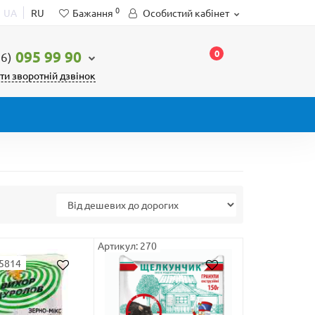
0
UA
RU
Бажання
Особистий кабінет
0
095 99 90
66)
ти зворотній дзвінок
Артикул: 270
45814