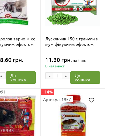
ролов зерно-мікс
Лускунчик 150 г. гранули з
ікуючим ефектом
муміфікуючим ефектом
8.60 грн.
11.30 грн.
за 1 шт.
В наявності
-
До
До
+
+
кошика
кошика
991
- 14%
Артикул: 1957