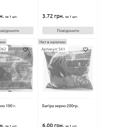
н.
3.72 грн.
за 1 шт.
за 1 шт.
овідомити
Повідомити
чии
Нет в наличии
2062
Артикул: 561
но 100 г.
Багіра зерно 200гр.
н.
6.00 грн.
за 1 шт.
за 1 шт.