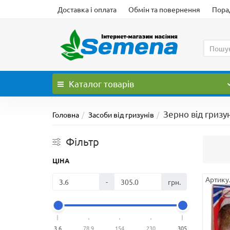
Доставка і оплата
Обмін та повернення
Порад
Каталог
товарів
Зерно від гризу
Головна
Засоби від гризунів
Фільтр
ЦІНА
Артику
-
грн.
3,6
78,9
154
230
305