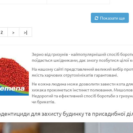
Показати ще
2
>
>|
Зерно від гризунів - найпопулярніший спосіб боро
поїдається шкідниками, дає змогу позбутися цілої 
На нашому сайті представлений великий вибір протр
якість харчових отрутохімікатів гарантовані.
Не кожна людина може дозволити завести кота для 
хижака прокинеться інстинкт полювання. Мишоловк
Недорогий та ефективний спосіб боротьби з гризун
чи брикетів.
дентициди для захисту будинку та присадибної ді