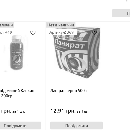
П
наличии
Нет в наличии
л: 419
Артикул: 369
 від мишей Капкан
Ланірат зерно 500 г
 200гр.
 грн.
12.91 грн.
за 1 шт.
за 1 шт.
Повідомити
Повідомити