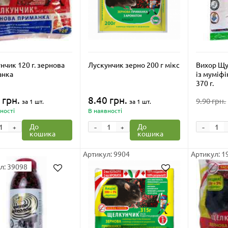
нчик 120 г. зернова
Лускунчик зерно 200 г мікс
Вихор Щу
анка
із муміф
370 г.
 грн.
8.40 грн.
9.90 грн.
за 1 шт.
за 1 шт.
ності
В наявності
-
-
До
До
+
+
кошика
кошика
Артикул: 9904
Артикул: 1
л: 39098