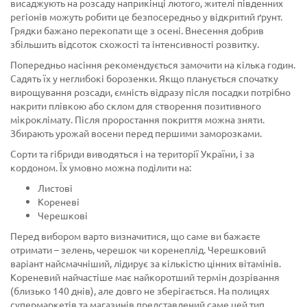
висаджують на розсаду наприкінці лютого, жителі південних
регіонів можуть робити це безпосередньо у відкритий ґрунт.
Грядки бажано перекопати ще з осені. Внесення добрив
збільшить відсоток схожості та інтенсивності розвитку.
Попередньо насіння рекомендується замочити на кілька годин.
Садять їх у неглибокі борозенки. Якщо планується спочатку
вирощування розсади, ємність відразу після посадки потрібно
накрити плівкою або склом для створення позитивного
мікроклімату. Після проростання покриття можна зняти.
Збирають урожай восени перед першими заморозками.
Сорти та гібриди виводяться і на території України, і за
кордоном. Їх умовно можна поділити на:
Листові
Кореневі
Черешкові
Перед вибором варто визначитися, що саме ви бажаєте
отримати – зелень, черешок чи коренеплід. Черешковий
варіант найсмачніший, лідирує за кількістю цінних вітамінів.
Кореневий найчастіше має найкоротший термін дозрівання
(близько 140 днів), але довго не зберігається. На полицях
супермаркетів та магазинів представлений саме цей тип.