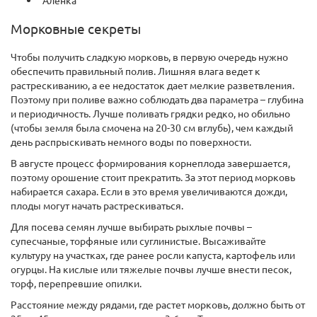
"Аленка"
Морковные секреты
Чтобы получить сладкую морковь, в первую очередь нужно
обеспечить правильный полив. Лишняя влага ведет к
растрескиванию, а ее недостаток дает мелкие разветвления.
Поэтому при поливе важно соблюдать два параметра – глубина
и периодичность. Лучше поливать грядки редко, но обильно
(чтобы земля была смочена на 20-30 см вглубь), чем каждый
день распрыскивать немного воды по поверхности.
В августе процесс формирования корнеплода завершается,
поэтому орошение стоит прекратить. За этот период морковь
набирается сахара. Если в это время увеличиваются дожди,
плоды могут начать растрескиваться.
Для посева семян лучше выбирать рыхлые почвы –
супесчаные, торфяные или суглинистые. Высаживайте
культуру на участках, где ранее росли капуста, картофель или
огурцы. На кислые или тяжелые почвы лучше внести песок,
торф, перепревшие опилки.
Расстояние между рядами, где растет морковь, должно быть от