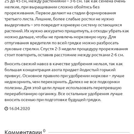
25 до 45 см, между растениями – 3-6 см. Так как семена очень
мелкие, при выращивании сложно обойтись без
прореживания. Первое делают на стадии формирования
третьего листа. Лишние, более слабые ростки не нужно
выдергивать – это повредит корневую систему остающихся
растений. Их нужно аккуратно прищипнуть, а отходы убрать как
можно дальше, чтобы не привлечь морковную муху. Для
отпугивания вредителя по всей грядке можно разбросать
луковые стрелки. Спустя 2-3 недели процедуру прореживания
стоит повторить, оставив расстояние между ростками 2-6 см.
Вносить свежий навоз в качестве удобрения нельзя, так как
большая концентрация азота придает йодистый горький
привкус. Основное правило при удобрении моркови – лучше
недокормить, чем перекормить. Далеко не все подкормки
полезны. Для этой цели лучше использовать перепревшую
переработанную органику. Все остальные удобрения лучше
вносить осенью при подготовке будущей грядки.
16.04.2020
0
Комментарии