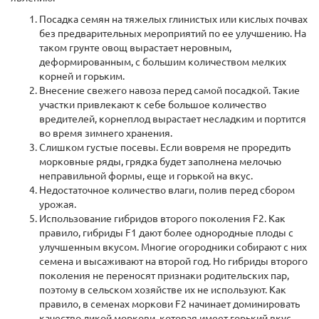
Посадка семян на тяжелых глинистых или кислых почвах
без предварительных мероприятий по ее улучшению. На
таком грунте овощ вырастает неровным,
деформированным, с большим количеством мелких
корней и горьким.
Внесение свежего навоза перед самой посадкой. Такие
участки привлекают к себе большое количество
вредителей, корнеплод вырастает несладким и портится
во время зимнего хранения.
Слишком густые посевы. Если вовремя не проредить
морковные ряды, грядка будет заполнена мелочью
неправильной формы, еще и горькой на вкус.
Недостаточное количество влаги, полив перед сбором
урожая.
Использование гибридов второго поколения F2. Как
правило, гибриды F1 дают более однородные плоды с
улучшенным вкусом. Многие огородники собирают с них
семена и высаживают на второй год. Но гибриды второго
поколения не переносят признаки родительских пар,
поэтому в сельском хозяйстве их не используют. Как
правило, в семенах моркови F2 начинает доминировать
качество дикой моркови, которая имеет горький вкус.